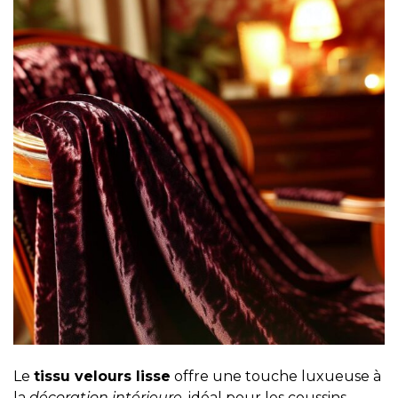
Le
tissu velours lisse
offre une touche luxueuse à
la
décoration intérieure
, idéal pour les coussins,