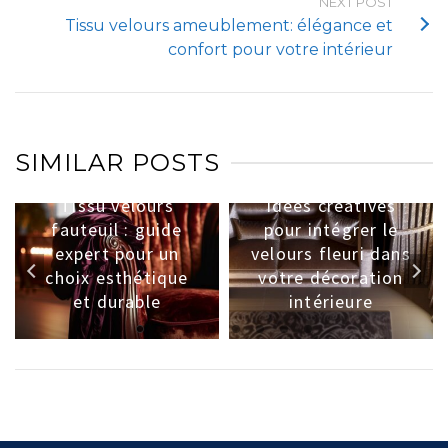
NEXT POST
Tissu velours ameublement: élégance et
confort pour votre intérieur
SIMILAR POSTS
Tissu velours
Idées créatives
fauteuil : guide
pour intégrer le
expert pour un
velours fleuri dans
choix esthétique
votre décoration
et durable
intérieure